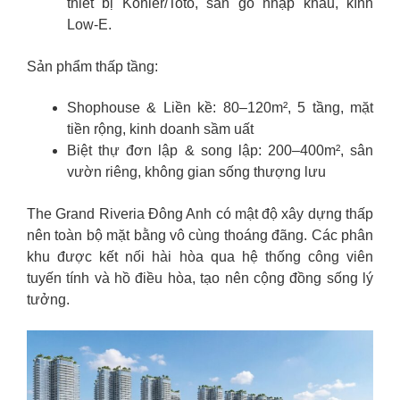
thiết bị Kohler/Toto, sàn gỗ nhập khẩu, kính
Low-E.
Sản phẩm thấp tầng:
Shophouse & Liền kề: 80–120m², 5 tầng, mặt
tiền rộng, kinh doanh sầm uất
Biệt thự đơn lập & song lập: 200–400m², sân
vườn riêng, không gian sống thượng lưu
The Grand Riveria Đông Anh có mật độ xây dựng thấp
nên toàn bộ mặt bằng vô cùng thoáng đãng. Các phân
khu được kết nối hài hòa qua hệ thống công viên
tuyến tính và hồ điều hòa, tạo nên cộng đồng sống lý
tưởng.