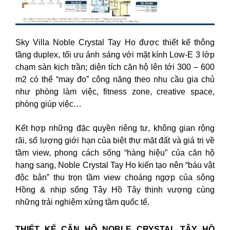
Sky Villa Noble Crystal Tay Ho được thiết kế thông
tầng duplex, tối ưu ánh sáng với mặt kính Low-E 3 lớp
chạm sàn kịch trần; diện tích căn hộ lên tới 300 – 600
m2 có thể “may đo” công năng theo nhu cầu gia chủ
như phòng làm việc, fitness zone, creative space,
phòng giúp việc…
Kết hợp những đặc quyền riêng tư, không gian rộng
rãi, số lượng giới hạn của biệt thự mặt đất và giá trị về
tầm view, phong cách sống “hàng hiệu” của căn hộ
hạng sang, Noble Crystal Tay Ho kiến tạo nên “báu vật
độc bản” thu trọn tầm view choáng ngợp của sông
Hồng & nhịp sống Tây Hồ Tây thịnh vượng cùng
những trải nghiệm xứng tầm quốc tế.
THIẾT KẾ CĂN HỘ NOBLE CRYSTAL TÂY HỒ